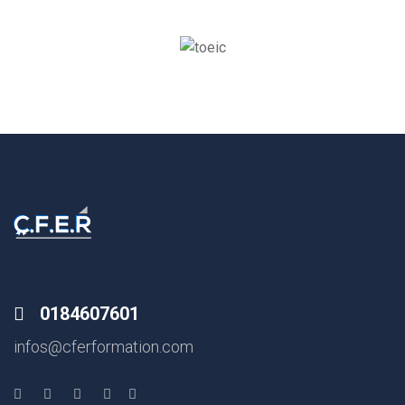
0184607601
infos@cferformation.com