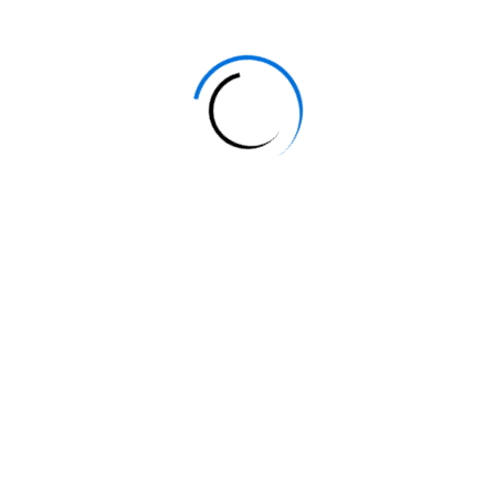
Outil pipette
Dégradés, couleurs unies et remplissage
Gestion du nuancier
Taille et dureté des outils : Réglage dynamique des
outils
Pinceau, crayon, gomme
Tampon de duplication, correcteur, pièce
Panneau source de duplication
Déplacement basé sur le contenu
Outils densité et éponge
Outil oeil rouge
Panneau forme
Formes prédéfinies : Créer son pinceau personnalisé
Créer un motif